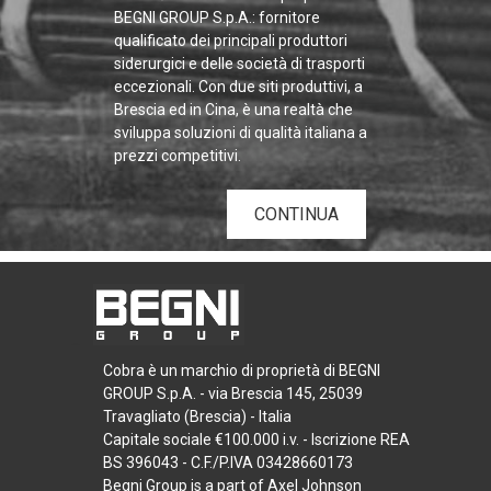
BEGNI GROUP S.p.A.: fornitore
qualificato dei principali produttori
siderurgici e delle società di trasporti
eccezionali. Con due siti produttivi, a
Brescia ed in Cina, è una realtà che
sviluppa soluzioni di qualità italiana a
prezzi competitivi.
CONTINUA
Cobra è un marchio di proprietà di BEGNI
GROUP S.p.A. - via Brescia 145, 25039
Travagliato (Brescia) - Italia
Capitale sociale €100.000 i.v. - Iscrizione REA
BS 396043 - C.F./P.IVA 03428660173
Begni Group is a part of Axel Johnson