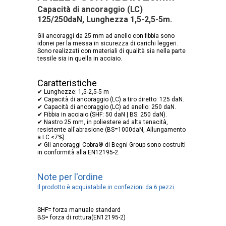
Capacità di ancoraggio (LC)
125/250daN, Lunghezza 1,5-2,5-5m.
Gli ancoraggi da 25 mm ad anello con fibbia sono
idonei per la messa in sicurezza di carichi leggeri.
Sono realizzati con materiali di qualità sia nella parte
tessile sia in quella in acciaio.
Caratteristiche
✔ Lunghezze: 1,5-2,5-5 m
✔ Capacità di ancoraggio (LC) a tiro diretto: 125 daN.
✔ Capacità di ancoraggio (LC) ad anello: 250 daN.
✔ Fibbia in acciaio (SHF: 50 daN | BS: 250 daN).
✔ Nastro 25 mm, in poliestere ad alta tenacità,
resistente all'abrasione (BS=1000daN, Allungamento
a LC <7%).
✔ Gli ancoraggi Cobra® di Begni Group sono costruiti
in conformità alla EN12195-2.
Note per l'ordine
Il prodotto è acquistabile in confezioni da 6 pezzi.
SHF= forza manuale standard
BS= forza di rottura(EN12195-2)