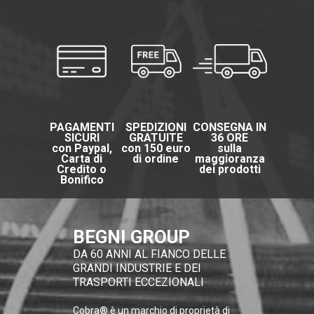
PAGAMENTI
SPEDIZIONI
CONSEGNA IN
SICURI
GRATUITE
36 ORE
con Paypal,
con 150 euro
sulla
Carta di
di ordine
maggioranza
Credito o
dei prodotti
Bonifico
BEGNI GROUP
DA 60 ANNI AL FIANCO DELLE
GRANDI INDUSTRIE E DEI
TRASPORTI ECCEZIONALI
Cobra® è un marchio di proprietà di