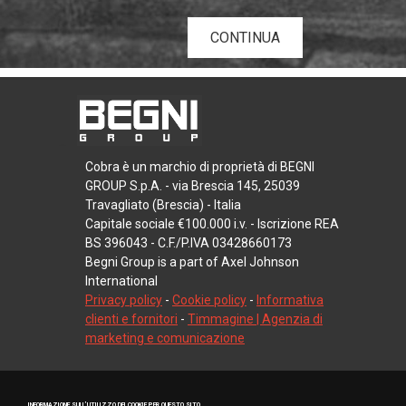
CONTINUA
Cobra è un marchio di proprietà di BEGNI
GROUP S.p.A. - via Brescia 145, 25039
Travagliato (Brescia) - Italia
Capitale sociale €100.000 i.v. - Iscrizione REA
BS 396043 - C.F./P.IVA 03428660173
Begni Group is a part of Axel Johnson
International
Privacy policy
-
Cookie policy
-
Informativa
clienti e fornitori
-
Timmagine | Agenzia di
marketing e comunicazione
INFORMAZIONE SULL’UTILIZZO DEI COOKIE PER QUESTO SITO