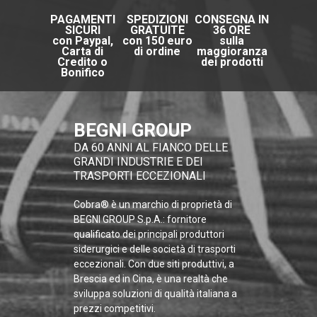
PAGAMENTI
SPEDIZIONI
CONSEGNA IN
SICURI
GRATUITE
36 ORE
con Paypal,
con 150 euro
sulla
Carta di
di ordine
maggioranza
Credito o
dei prodotti
Bonifico
BEGNI GROUP
DA 60 ANNI AL FIANCO DELLE
GRANDI INDUSTRIE E DEI
TRASPORTI ECCEZIONALI
Cobra® è un marchio di proprietà di
BEGNI GROUP S.p.A.: fornitore
qualificato dei principali produttori
siderurgici e delle società di trasporti
eccezionali. Con due siti produttivi, a
Brescia ed in Cina, è una realtà che
sviluppa soluzioni di qualità italiana a
prezzi competitivi.