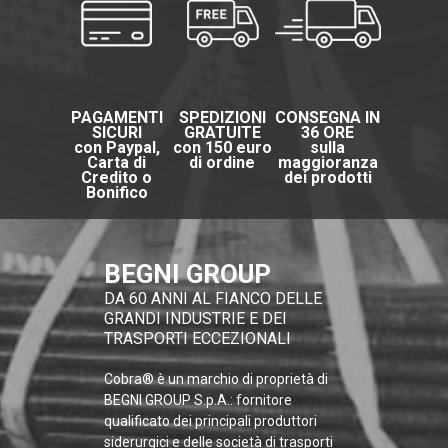
PAGAMENTI
SPEDIZIONI
CONSEGNA IN
SICURI
GRATUITE
36 ORE
con Paypal,
con 150 euro
sulla
Carta di
di ordine
maggioranza
Credito o
dei prodotti
Bonifico
BEGNI GROUP
DA 60 ANNI AL FIANCO DELLE
GRANDI INDUSTRIE E DEI
TRASPORTI ECCEZIONALI
Cobra® è un marchio di proprietà di
BEGNI GROUP S.p.A.: fornitore
qualificato dei principali produttori
siderurgici e delle società di trasporti