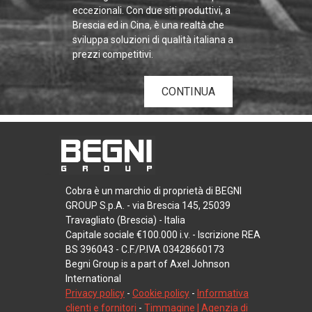
eccezionali. Con due siti produttivi, a
Brescia ed in Cina, è una realtà che
sviluppa soluzioni di qualità italiana a
prezzi competitivi.
CONTINUA
Cobra è un marchio di proprietà di BEGNI
GROUP S.p.A. - via Brescia 145, 25039
Travagliato (Brescia) - Italia
Capitale sociale €100.000 i.v. - Iscrizione REA
BS 396043 - C.F./P.IVA 03428660173
Begni Group is a part of Axel Johnson
International
Privacy policy
-
Cookie policy
-
Informativa
clienti e fornitori
-
Timmagine | Agenzia di