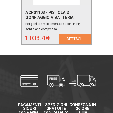
ACR01103 - PISTOLA DI
GONFIAGGIO A BATTERIA
Per gonfiare rapidamente i sacchi in PP,
senza aria compressa.
1.038,70€
DETTAGLI
PAGAMENTI
SPEDIZIONI
CONSEGNA IN
SICURI
GRATUITE
36 ORE
con Paypal,
con 150 euro
sulla