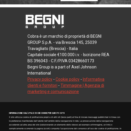
Cobra è un marchio di proprietà di BEGNI
GROUP S.p.A. - via Brescia 145, 25039
Travagliato (Brescia) - Italia
Capitale sociale €100.000 i.v. - Iscrizione REA
BS 396043 - C.F./P.IVA 03428660173
Begni Group is a part of Axel Johnson
International
Privacy policy
-
Cookie policy
-
Informativa
clienti e fornitori
-
Timmagine | Agenzia di
marketing e comunicazione
INFORMAZIONE SULL’UTILIZZO DEI COOKIE PER QUESTO SITO
Il sito utilizza cookie di profilazione propri e di altri siti (terze parti) al fine di inviare messaggi pubblicitari in linea con
le preferenze manifestate dall’utente nell’ambito della navigazione in rete. La prosecuzione della navigazione
accedendo ad altra area del sito (selezionando un elemento dello stesso ad esempio un'immagine, un link) o
semplicemente scorrendo la pagina (scroll) comporta l’acquisizione del consenso all’uso dei cookie di profilazione. In