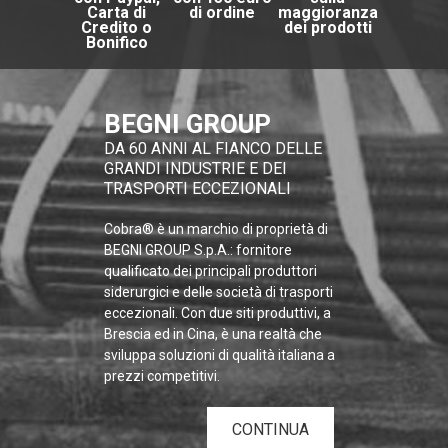
Carta di
di ordine
maggioranza
Credito o
dei prodotti
Bonifico
BEGNI GROUP
DA 60 ANNI AL FIANCO DELLE
GRANDI INDUSTRIE E DEI
TRASPORTI ECCEZIONALI
Cobra® è un marchio di proprietà di
BEGNI GROUP S.p.A.: fornitore
qualificato dei principali produttori
siderurgici e delle società di trasporti
eccezionali. Con due siti produttivi, a
Brescia ed in Cina, è una realtà che
sviluppa soluzioni di qualità italiana a
prezzi competitivi.
CONTINUA