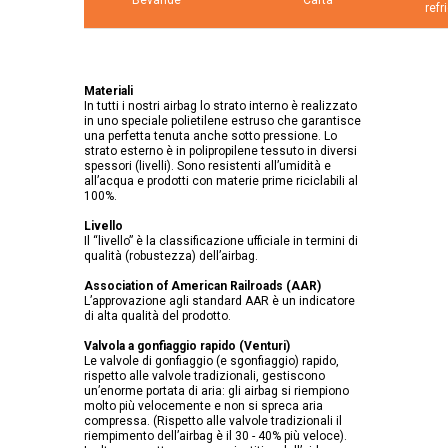
refr
Materiali
In tutti i nostri airbag lo strato interno è realizzato
in uno speciale polietilene estruso che garantisce
una perfetta tenuta anche sotto pressione. Lo
strato esterno è in polipropilene tessuto in diversi
spessori (livelli). Sono resistenti all’umidità e
all’acqua e prodotti con materie prime riciclabili al
100%.
Livello
Il “livello” è la classificazione ufficiale in termini di
qualità (robustezza) dell’airbag.
Association of American Railroads (AAR)
L’approvazione agli standard AAR è un indicatore
di alta qualità del prodotto.
Valvola a gonfiaggio rapido (Venturi)
Le valvole di gonfiaggio (e sgonfiaggio) rapido,
rispetto alle valvole tradizionali, gestiscono
un’enorme portata di aria: gli airbag si riempiono
molto più velocemente e non si spreca aria
compressa. (Rispetto alle valvole tradizionali il
riempimento dell’airbag è il 30 - 40% più veloce).