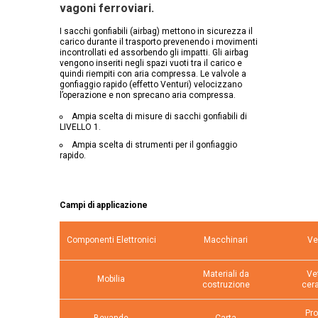
vagoni ferroviari.
I sacchi gonfiabili (airbag) mettono in sicurezza il
carico durante il trasporto prevenendo i movimenti
incontrollati ed assorbendo gli impatti. Gli airbag
vengono inseriti negli spazi vuoti tra il carico e
quindi riempiti con aria compressa. Le valvole a
gonfiaggio rapido (effetto Venturi) velocizzano
l’operazione e non sprecano aria compressa.
Ampia scelta di misure di sacchi gonfiabili di
LIVELLO 1.
Ampia scelta di strumenti per il gonfiaggio
rapido.
Campi di applicazione
Componenti Elettronici
Macchinari
Ve
Materiali da
Ve
Mobilia
costruzione
cer
Pro
Bevande
Carta