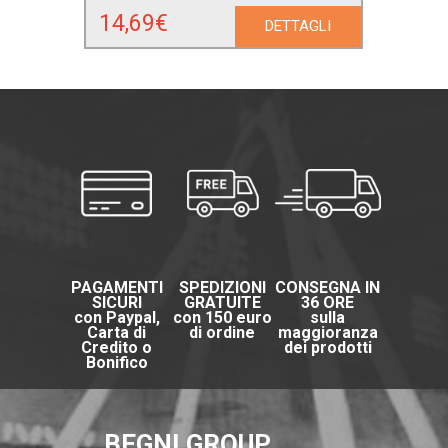
14,69€
DETTAGLI
PAGAMENTI
SPEDIZIONI
CONSEGNA IN
SICURI
GRATUITE
36 ORE
con Paypal,
con 150 euro
sulla
Carta di
di ordine
maggioranza
Credito o
dei prodotti
Bonifico
BEGNI GROUP