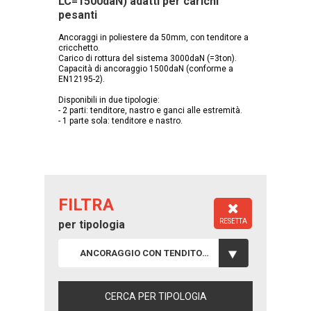
LC=1500daN) adatti per carichi
pesanti
Ancoraggi in poliestere da 50mm, con tenditore a
cricchetto.
Carico di rottura del sistema 3000daN (=3ton).
Capacità di ancoraggio 1500daN (conforme a
EN12195-2).
Disponibili in due tipologie:
- 2 parti: tenditore, nastro e ganci alle estremità.
- 1 parte sola: tenditore e nastro.
FILTRA
RESETTA
per tipologia
ANCORAGGIO CON TENDITORE 50MM/3T - LC=1500DAN