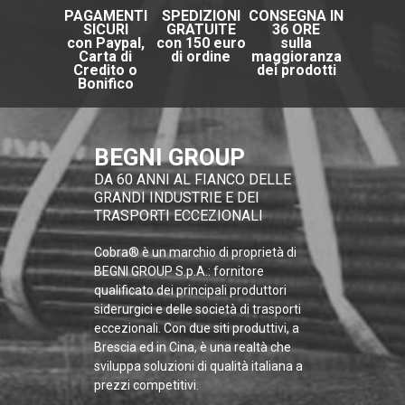
PAGAMENTI
SPEDIZIONI
CONSEGNA IN
SICURI
GRATUITE
36 ORE
con Paypal,
con 150 euro
sulla
Carta di
di ordine
maggioranza
Credito o
dei prodotti
Bonifico
BEGNI GROUP
DA 60 ANNI AL FIANCO DELLE
GRANDI INDUSTRIE E DEI
TRASPORTI ECCEZIONALI
Cobra® è un marchio di proprietà di
BEGNI GROUP S.p.A.: fornitore
qualificato dei principali produttori
siderurgici e delle società di trasporti
eccezionali. Con due siti produttivi, a
Brescia ed in Cina, è una realtà che
sviluppa soluzioni di qualità italiana a
prezzi competitivi.