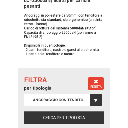
LC=2500daN) adatti per carichi
pesanti
Ancoraggi in poliestere da 50mm, con tenditore a
cricchetto sia standard, sia ergonomico (a spinta
verso il basso).
Carico di rottura del sistema 5000daN (=5ton).
Capacità di ancoraggio 2500daN (conforme a
EN12195-2).
Disponibili in due tipologie:
- 2 parti: tenditore, nastro e ganci alle estremità.
- 1 parte sola: tenditore e nastro.
FILTRA
RESETTA
per tipologia
ANCORAGGIO CON TENDITORE 50MM/5T - LC=2500DAN