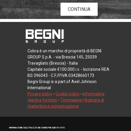
CONTINUA
Cobra è un marchio di proprietà di BEGNI
GROUP S.p.A. - via Brescia 145, 25039
Travagliato (Brescia) - Italia
Capitale sociale €100.000 i.v. - Iscrizione REA
BS 396043 - C.F./P.IVA 03428660173
Begni Group is a part of Axel Johnson
International
Privacy policy
-
Cookie policy
-
Informativa
clienti e fornitori
-
Timmagine | Agenzia di
marketing e comunicazione
INFORMAZIONE SULL’UTILIZZO DEI COOKIE PER QUESTO SITO