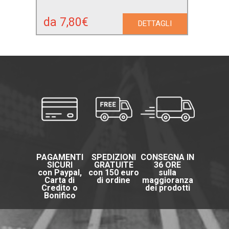
da 7,80€
DETTAGLI
PAGAMENTI
SPEDIZIONI
CONSEGNA IN
SICURI
GRATUITE
36 ORE
con Paypal,
con 150 euro
sulla
Carta di
di ordine
maggioranza
Credito o
dei prodotti
Bonifico