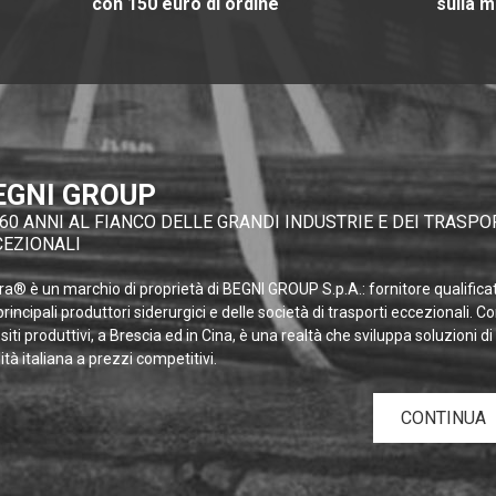
con 150 euro di ordine
sulla m
EGNI GROUP
60 ANNI AL FIANCO DELLE GRANDI INDUSTRIE E DEI TRASPO
CEZIONALI
a® è un marchio di proprietà di BEGNI GROUP S.p.A.: fornitore qualifica
principali produttori siderurgici e delle società di trasporti eccezionali. C
siti produttivi, a Brescia ed in Cina, è una realtà che sviluppa soluzioni di
ità italiana a prezzi competitivi.
CONTINUA