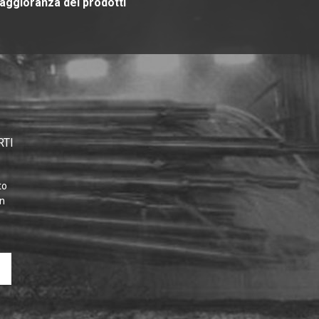
aggioranza dei prodotti
RTI
to
on