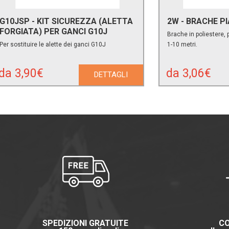
G10JSP - KIT SICUREZZA (ALETTA
2W - BRACHE P
FORGIATA) PER GANCI G10J
Brache in poliestere, 
Per sostituire le alette dei ganci G10J
1-10 metri.
da 3,90€
da 3,06€
DETTAGLI
SPEDIZIONI GRATUITE
CO