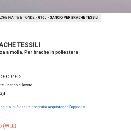
CHE PIATTE E TONDE
»
G10J - GANCIO PER BRACHE TESSILI
ACHE TESSILI
za a molla. Per brache in poliestere.
nde ad anello.
e il carico di lavoro.
.
3,4.
ggiata, può essere sostituita acquistando l'apposito
o (WLL).