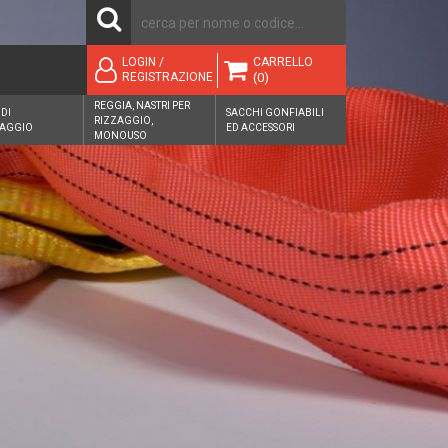
CARRELLO
LOGIN /
(0)
REGISTRAZIONE
REGGIA, NASTRI PER
 DI
SACCHI GONFIABILI
RIZZAGGIO,
AGGIO
ED ACCESSORI
MONOUSO