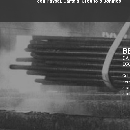
con Paypal, Carta di Credito o Bonifico
B
DA 
EC
Cobr
dei 
due 
qual