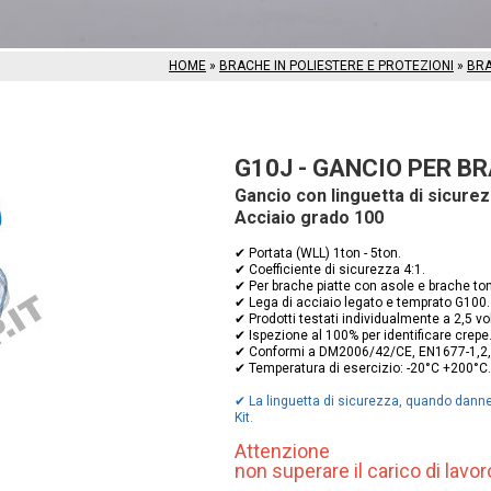
HOME
»
BRACHE IN POLIESTERE E PROTEZIONI
»
BRA
G10J - GANCIO PER BR
Gancio con linguetta di sicurez
Acciaio grado 100
✔ Portata (WLL) 1ton - 5ton.
✔ Coefficiente di sicurezza 4:1.
✔ Per brache piatte con asole e brache to
✔ Lega di acciaio legato e temprato G100.
✔ Prodotti testati individualmente a 2,5 volt
✔ Ispezione al 100% per identificare crepe
✔ Conformi a DM2006/42/CE, EN1677-1,2,
✔ Temperatura di esercizio: -20°C +200°C.
✔ La linguetta di sicurezza, quando danne
Kit.
Attenzione
non superare il carico di lavor