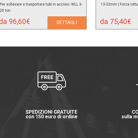
Per sollevare e trasportare tubi in acciaio. WLL 3-
13-32mm | Forza rott
20 ton.
da 96,60€
da 75,40€
DETTAGLI
SPEDIZIONI GRATUITE
CO
con 150 euro di ordine
sulla m