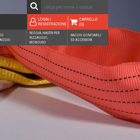
CARRELLO
LOGIN /
(0)
REGISTRAZIONE
REGGIA, NASTRI PER
 DI
SACCHI GONFIABILI
RIZZAGGIO,
AGGIO
ED ACCESSORI
MONOUSO