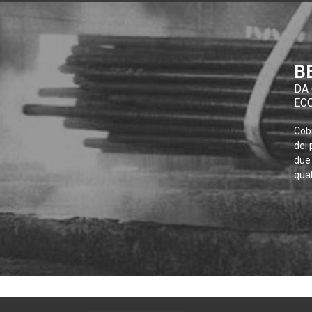
B
DA 
EC
Cobr
dei 
due 
qual