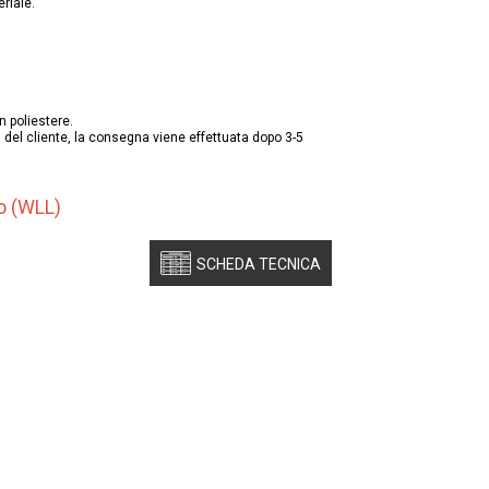
riale.
n poliestere.
 del cliente, la consegna viene effettuata dopo 3-5
ro (WLL)
SCHEDA TECNICA