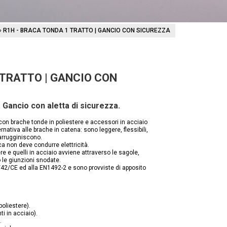
»
R1H - BRACA TONDA 1 TRATTO | GANCIO CON SICUREZZA
 TRATTO | GANCIO CON
Gancio con aletta di sicurezza.
on brache tonde in poliestere e accessori in acciaio
nativa alle brache in catena: sono leggere, flessibili,
 arrugginiscono.
a non deve condurre elettricità.
re e quelli in acciaio avviene attraverso le sagole,
 le giunzioni snodate.
42/CE ed alla EN1492-2 e sono provviste di apposito
poliestere).
i in acciaio).
.