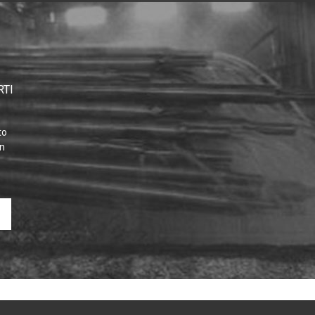
RTI
to
on