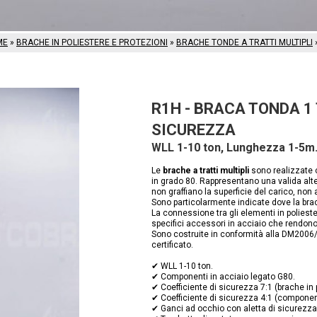
ME
»
BRACHE IN POLIESTERE E PROTEZIONI
»
BRACHE TONDE A TRATTI MULTIPLI
R1H - BRACA TONDA 1
SICUREZZA
WLL 1-10 ton, Lunghezza 1-5m. 
Le
brache a tratti multipli
sono realizzate c
in grado 80. Rappresentano una valida alter
non graffiano la superficie del carico, non
Sono particolarmente indicate dove la brac
La connessione tra gli elementi in polieste
specifici accessori in acciaio che rendono
Sono costruite in conformità alla DM2006/
certificato.
✔ WLL 1-10 ton.
✔ Componenti in acciaio legato G80.
✔ Coefficiente di sicurezza 7:1 (brache in 
✔ Coefficiente di sicurezza 4:1 (component
✔ Ganci ad occhio con aletta di sicurezza