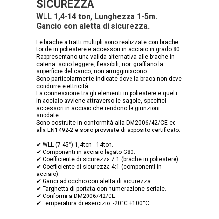
SICUREZZA
WLL 1,4-14 ton, Lunghezza 1-5m.
Gancio con aletta di sicurezza.
Le brache a tratti multipli sono realizzate con brache
tonde in poliestere e accessori in acciaio in grado 80.
Rappresentano una valida alternativa alle brache in
catena: sono leggere, flessibili, non graffiano la
superficie del carico, non arrugginiscono.
Sono particolarmente indicate dove la braca non deve
condurre elettricità.
La connessione tra gli elementi in poliestere e quelli
in acciaio avviene attraverso le sagole, specifici
accessori in acciaio che rendono le giunzioni
snodate.
Sono costruite in conformità alla DM2006/42/CE ed
alla EN1492-2 e sono provviste di apposito certificato.
✔ WLL (7-45°) 1,4ton - 14ton.
✔ Componenti in acciaio legato G80.
✔ Coefficiente di sicurezza 7:1 (brache in poliestere).
✔ Coefficiente di sicurezza 4:1 (componenti in
acciaio).
✔ Ganci ad occhio con aletta di sicurezza.
✔ Targhetta di portata con numerazione seriale.
✔ Conformi a DM2006/42/CE.
✔ Temperatura di esercizio: -20°C +100°C.