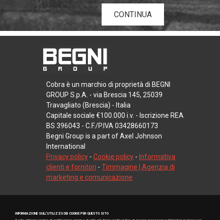
CONTINUA
Cobra è un marchio di proprietà di BEGNI
GROUP S.p.A. - via Brescia 145, 25039
Travagliato (Brescia) - Italia
Capitale sociale €100.000 i.v. - Iscrizione REA
BS 396043 - C.F./P.IVA 03428660173
Begni Group is a part of Axel Johnson
International
Privacy policy
-
Cookie policy
-
Informativa
clienti e fornitori
-
Timmagine | Agenzia di
marketing e comunicazione
INFORMAZIONE SULL’UTILIZZO DEI COOKIE PER QUESTO SITO