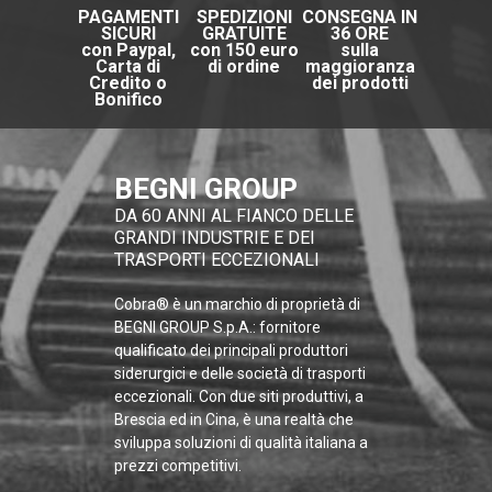
PAGAMENTI
SPEDIZIONI
CONSEGNA IN
SICURI
GRATUITE
36 ORE
con Paypal,
con 150 euro
sulla
Carta di
di ordine
maggioranza
Credito o
dei prodotti
Bonifico
BEGNI GROUP
DA 60 ANNI AL FIANCO DELLE
GRANDI INDUSTRIE E DEI
TRASPORTI ECCEZIONALI
Cobra® è un marchio di proprietà di
BEGNI GROUP S.p.A.: fornitore
qualificato dei principali produttori
siderurgici e delle società di trasporti
eccezionali. Con due siti produttivi, a
Brescia ed in Cina, è una realtà che
sviluppa soluzioni di qualità italiana a
prezzi competitivi.