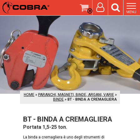
MENU
HOME
»
PARANCHI, MAGNETI, BINDE, ARGANI, VARIE
»
BINDE
»
BT - BINDA A CREMAGLIERA
BT - BINDA A CREMAGLIERA
Portata 1,5-25 ton.
La binda a cremagliera è uno degli strumenti di