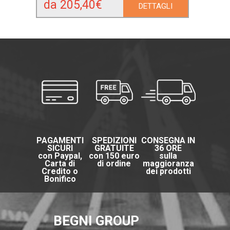
da 205,40€
DETTAGLI
PAGAMENTI
SPEDIZIONI
CONSEGNA IN
SICURI
GRATUITE
36 ORE
con Paypal,
con 150 euro
sulla
Carta di
di ordine
maggioranza
Credito o
dei prodotti
Bonifico
BEGNI GROUP