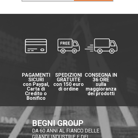
PAGAMENTI
SPEDIZIONI
CONSEGNA IN
SICURI
GRATUITE
36 ORE
con Paypal,
con 150 euro
sulla
Carta di
di ordine
maggioranza
Credito o
dei prodotti
Bonifico
BEGNI GROUP
DA 60 ANNI AL FIANCO DELLE
GRANDI INDUSTRIE E DEI