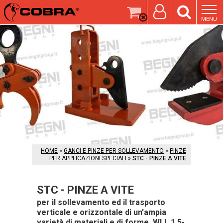
MENU
HOME
»
GANCI E PINZE PER SOLLEVAMENTO
»
PINZE
PER APPLICAZIONI SPECIALI
»
STC - PINZE A VITE
STC - PINZE A VITE
per il sollevamento ed il trasporto
verticale e orizzontale di un'ampia
varietà di materiali e di forme. WLL 1,5-