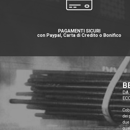
PAGAMENTI SICURI
con Paypal, Carta di Credito o Bonifico
B
DA 
EC
Cobr
dei 
due 
qual