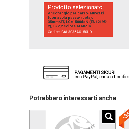
Prodotto selezionato:
Ancoraggio per carro-attrezzi
(con asola passa-ruota),
35mm/3T, LC=1500daN (EN12195-
2), L=2,2 colore arancio.
Codice: CAL3035A0150H0
PAGAMENTI SICURI
con PayPal, carta o bonific
Potrebbero interessarti anche
-3