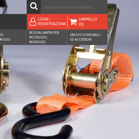
CARRELLO
LOGIN /
(0)
REGISTRAZIONE
REGGIA, NASTRI PER
 DI
SACCHI GONFIABILI
RIZZAGGIO,
AGGIO
ED ACCESSORI
MONOUSO