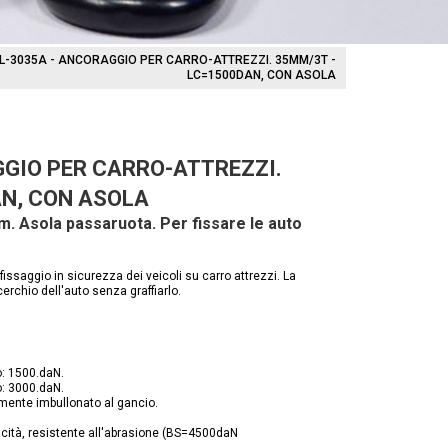
L-3035A - ANCORAGGIO PER CARRO-ATTREZZI. 35MM/3T -
LC=1500DAN, CON ASOLA
GIO PER CARRO-ATTREZZI.
AN, CON ASOLA
. Asola passaruota. Per fissare le auto
fissaggio in sicurezza dei veicoli su carro attrezzi. La
cerchio dell'auto senza graffiarlo.
o: 1500.daN.
o: 3000.daN.
amente imbullonato al gancio.
acità, resistente all'abrasione (BS=4500daN