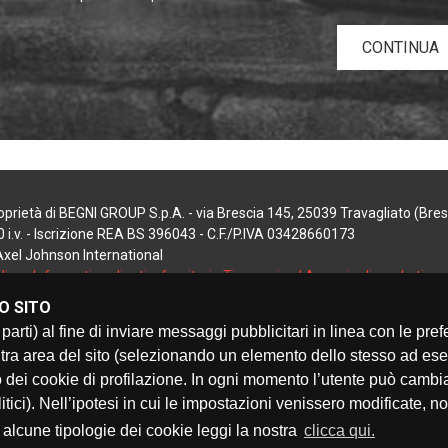
CONTINUA
prietà di BEGNI GROUP S.p.A. - via Brescia 145, 25039 Travagliato (Bresci
 i.v. - Iscrizione REA BS 396043 - C.F./P.IVA 03428660173
 Axel Johnson International
licy
-
Informativa clienti e fornitori
-
Timmagine | Agenzia di marketing
O SITO
terze parti) al fine di inviare messaggi pubblicitari in linea con le
tra area del sito (selezionando un elemento dello stesso ad e
 dei cookie di profilazione. In ogni momento l’utente può cambia
litici). Nell’ipotesi in cui le impostazioni venissero modificate, n
GNI GROUP VI AUGURA BUONE VACANZE
o alcune tipologie dei cookie leggi la nostra
clicca qui.
NOSTRI UFFICI SARANNO CHIUSI DAL 10/08 AL 28/08 COMPRE