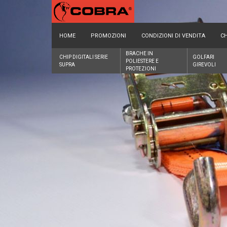
HOME
PROMOZIONI
CONDIZIONI DI VENDITA
CH
BRACHE IN
CHIP DIGITALI SERIE
GOLFARI
POLIESTERE E
SUPRA
GIREVOLI
PROTEZIONI