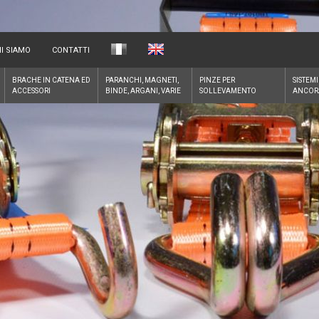
I SIAMO
CONTATTI
BRACHE IN CATENA ED
PARANCHI, MAGNETI,
PINZE PER
SISTEMI
ACCESSORI
BINDE, ARGANI, VARIE
SOLLEVAMENTO
ANCOR