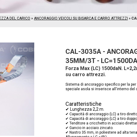
REZZA DEL CARICO
»
ANCORAGGIO VEICOLI SU BISARCA E CARRO ATTREZZI
»
CA
CAL-3035A - ANCORAG
35MM/3T - LC=1500D
Forza Max (LC) 1500daN. L=2,2m
su carro attrezzi.
Sistema di ancoraggio specifico per la per 
speciale asola si inserisce all'interno del 
Caratteristiche
✔ Lunghezza 2,2 m.
✔ Capacità di ancoraggio (LC) a tiro dirett
✔ Capacità di ancoraggio (LC) a tiro doppi
✔ Tenditore a cricchetto in acciaio dirett
✔ Gancio in acciaio zincato.
✔ Nastro 35 mm, in poliestere ad alta ten
Allungamento a LC <4%).