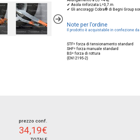
✔ Asola rinforzata L=0,7.m.
✔ Gli ancoraggi Cobra® di Begni Group son
Note per l'ordine
Il prodotto è acquistabile in confezione da
STF= forza di tensionamento standard
SHF= forza manuale standard
BS= forza di rottura
(EN12195-2)
prezzo conf.
34,19€
TOTALE