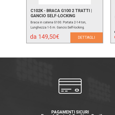
C102K - BRACA G100 2 TRATTI |
GANCIO SELF-LOCKING
Braca in catena G100. Portata 2-14 ton,
Lunghezza 1-5 m. Gancio Self-locking.
da 149,50€
DETTAGLI
PAGAMENTI SICURI