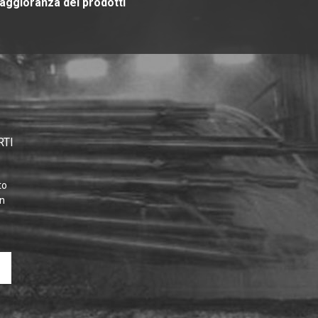
aggioranza dei prodotti
RTI
to
on