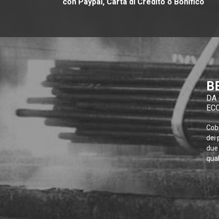
con Paypal, Carta di Credito o Bonifico
B
DA 
EC
Cobr
dei 
due 
qual