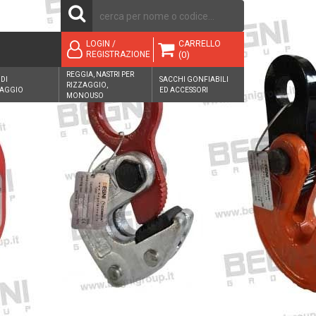
CARRELLO
LOGIN /
(0)
REGISTRAZIONE
REGGIA, NASTRI PER
 DI
SACCHI GONFIABILI
RIZZAGGIO,
AGGIO
ED ACCESSORI
MONOUSO