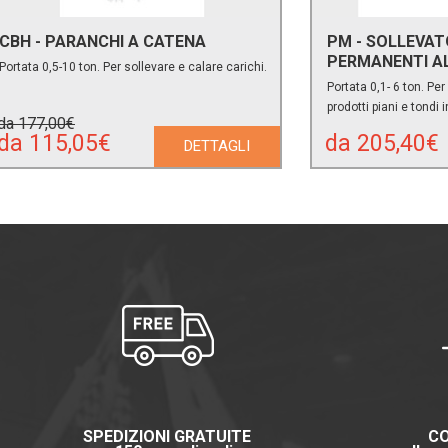
CBH - PARANCHI A CATENA
PM - SOLLEVAT
PERMANENTI A
Portata 0,5-10 ton. Per sollevare e calare carichi.
Portata 0,1- 6 ton. Pe
prodotti piani e tondi 
da 177,00€
da 115,05€
da 205,40€
DETTAGLI
SPEDIZIONI GRATUITE
CO