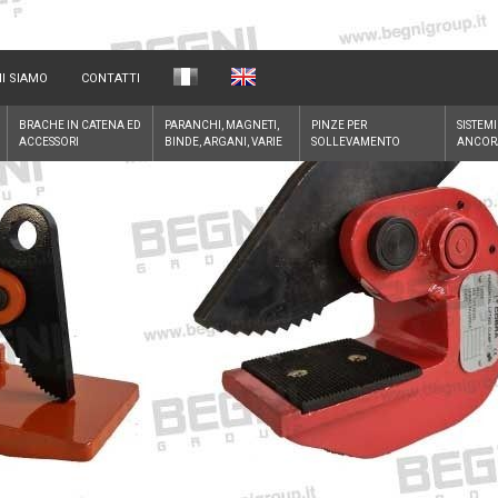
I SIAMO
CONTATTI
BRACHE IN CATENA ED
PARANCHI, MAGNETI,
PINZE PER
SISTEMI
ACCESSORI
BINDE, ARGANI, VARIE
SOLLEVAMENTO
ANCOR