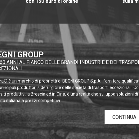
con 150 euro di ordine
sulla m
EGNI GROUP
60 ANNI AL FIANCO DELLE GRANDI INDUSTRIE E DEI TRASPO
CEZIONALI
a® è un marchio di proprietà di BEGNI GROUP S.p.A.: fornitore qualifica
principali produttori siderurgici e delle società di trasporti eccezionali. C
siti produttivi, a Brescia ed in Cina, è una realtà che sviluppa soluzioni di
ità italiana a prezzi competitivi.
CONTINUA